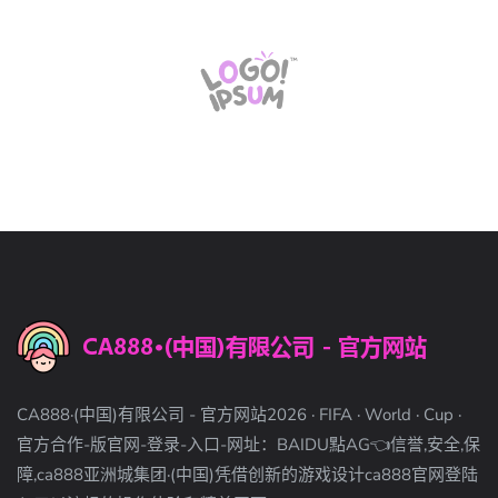
CA888·(中国)有限公司 - 官方网站2026 · FIFA · World · Cup ·
官方合作-版官网-登录-入口-网址：BAIDU點AG👈信誉,安全,保
障,ca888亚洲城集团·(中国)凭借创新的游戏设计ca888官网登陆