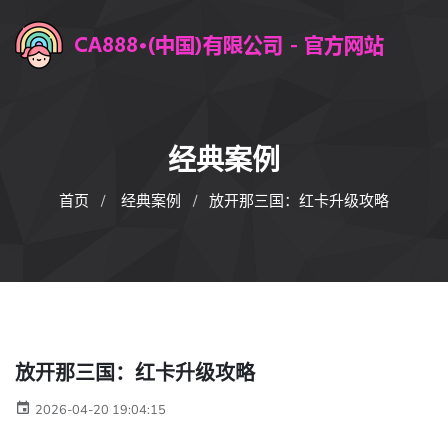
经典案例
首页
经典案例
放开那三国：红卡升级攻略
放开那三国：红卡升级攻略
2026-04-20 19:04:15