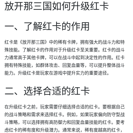
放开那三国如何升级红卡
一、了解红卡的作用
红卡是《放开那三国》中的稀有卡牌，拥有强大的战斗力和特
殊技能。了解红卡的作用对于升级红卡至关重要。红卡的战斗
力通常高于其他卡牌，可以在战斗中起到决定性的作用。红卡
拥有特殊技能，如群体攻击、回复血量等，可以提升整体战斗
能力。升级红卡是玩家在游戏中提升实力的重要途径。
二、选择合适的红卡
在升级红卡之前，玩家需要仔细选择合适的红卡。要根据自己
的战斗策略和需求来选择红卡。例如，如果玩家偏向防守型战
斗策略，可以选择拥有高防御力和回复血量技能的红卡。要考
虑红卡的稀有度和升级潜力。通常来说，稀有度越高的红卡，