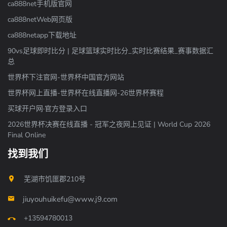
ca888net手机版官网
ca888netWeb网页版
ca888netapp下载地址
90vs足球即时比分 | 足球篮球实时比分_实时比赛结果_赛事数据汇
总
世界杯下注官网-世界杯中国官方网站
世界杯网上直播-世界杯在线直播网-26世界杯赛程
买球开户网·官方登录入口
2026世界杯决赛在线直播 - 冠军之夜网上见证 | World Cup 2026
Final Online
找到我们
芜湖市饥匪郡210号
jiuyouhuikefu@www.j9.com
+13594780013