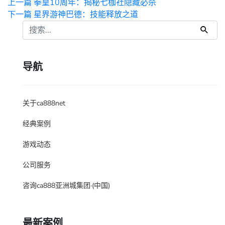
上一篇
拳皇10周年：揭秘七枷社隐藏必杀
下一篇
星界游神巴德：技能释放之道
导航
关于ca888net
经典案例
游戏动态
公司服务
咨询ca888亚洲城集团·(中国)
最新案例