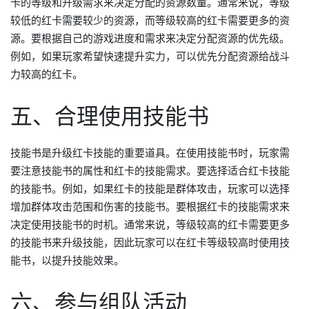
卡的等级和升级需求来决定分配的资源数量。通常来说，等级
较低的红卡需要较少的资源，而等级较高的红卡需要更多的资
源。要根据自己的游戏进度和需求来决定分配资源的优先级。
例如，如果玩家希望快速提升实力，可以优先分配资源给战斗
力较高的红卡。
五、合理使用技能书
技能书是升级红卡技能的重要道具。在使用技能书时，玩家需
要注意技能书的属性和红卡的技能需求。要选择适合红卡技能
的技能书。例如，如果红卡的技能是群体攻击，玩家可以选择
增加群体攻击范围和伤害的技能书。要根据红卡的技能需求来
决定使用技能书的时机。通常来说，等级较高的红卡需要更多
的技能书来升级技能，因此玩家可以在红卡等级较高时使用技
能书，以提升技能效果。
六、参与组队活动