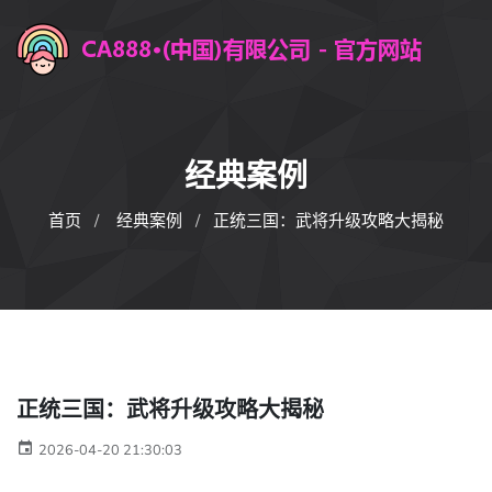
经典案例
首页
经典案例
正统三国：武将升级攻略大揭秘
正统三国：武将升级攻略大揭秘
2026-04-20 21:30:03