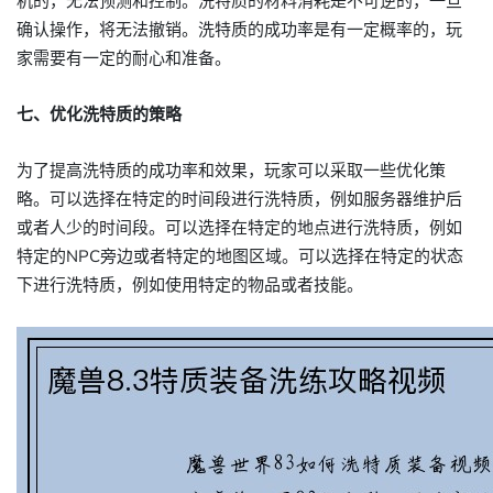
机的，无法预测和控制。洗特质的材料消耗是不可逆的，一旦
确认操作，将无法撤销。洗特质的成功率是有一定概率的，玩
家需要有一定的耐心和准备。
七、优化洗特质的策略
为了提高洗特质的成功率和效果，玩家可以采取一些优化策
略。可以选择在特定的时间段进行洗特质，例如服务器维护后
或者人少的时间段。可以选择在特定的地点进行洗特质，例如
特定的NPC旁边或者特定的地图区域。可以选择在特定的状态
下进行洗特质，例如使用特定的物品或者技能。