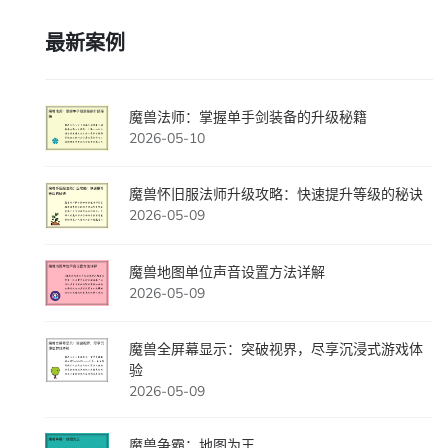
最新案例
魔兽法师：掌握单手剑装备的升级秘籍
2026-05-10
魔兽怀旧服法师升级攻略：快速提升等级的秘诀
2026-05-09
魔兽地图单位声音设置方法详解
2026-05-09
魔兽全屏幕显示：突破视界，尽享沉浸式游戏体
验
2026-05-09
魔兽争霸：地图为王