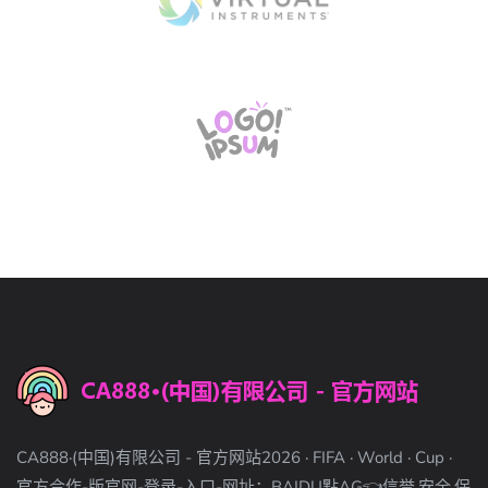
CA888·(中国)有限公司 - 官方网站2026 · FIFA · World · Cup ·
官方合作-版官网-登录-入口-网址：BAIDU點AG👈信誉,安全,保