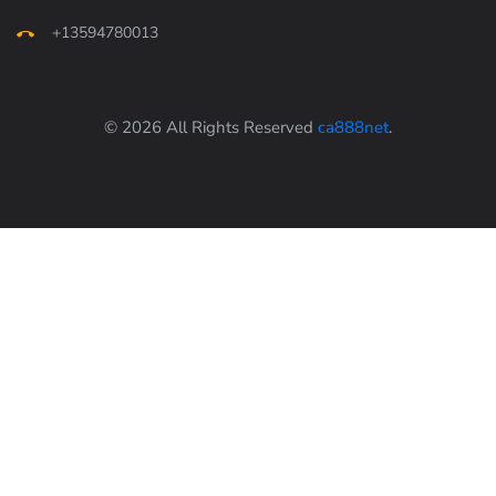
+13594780013
© 2026 All Rights Reserved
ca888net
.