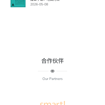
2026-05-08
合作伙伴
Our Partners