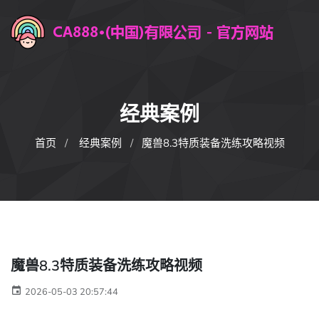
经典案例
首页
经典案例
魔兽8.3特质装备洗练攻略视频
魔兽8.3特质装备洗练攻略视频
2026-05-03 20:57:44