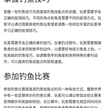
掌握一些钓鱼技巧也是提高钓鱼技能点的关键。玩家需要学会
正确的投饵技巧。不同的地点和鱼类需要不同的投饵方式，玩
家可以通过观察其他钓鱼玩家或者请教一些经验丰富的玩家来
学习正确的投饵技巧。
玩家需要学会正确的垂钓技巧。在垂钓过程中，玩家需要根据
鱼类的反应来控制鱼竿的动作，以便更好地吸引鱼类上钩。一
些高级的钓鱼技巧，如调整鱼竿的角度和使用特殊的垂钓动
作，可以提高钓鱼技能点的获取速度。
参加钓鱼比赛
参加钓鱼比赛是提高钓鱼技能点的另一种有效方式。魔兽世界
中有一些定期举办的钓鱼比赛，玩家可以通过参加这些比赛来
获得额外的奖励和经验。在比赛中，玩家需要在规定的时间内