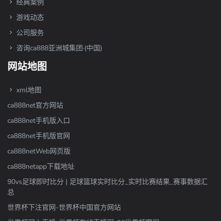
经典案例
游戏动态
公司服务
咨询ca888亚洲城集团·(中国)
网站地图
xml地图
ca888net官方网站
ca888net手机版入口
ca888net手机版官网
ca888netWeb网页版
ca888netapp下载地址
90vs足球即时比分 | 足球篮球实时比分_实时比赛结果_赛事数据汇
总
世界杯下注官网-世界杯中国官方网站