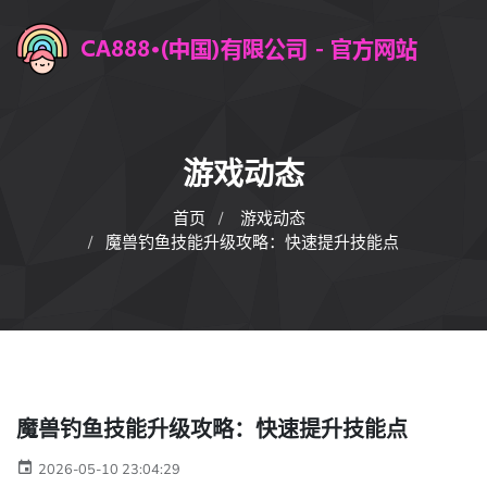
游戏动态
首页
游戏动态
魔兽钓鱼技能升级攻略：快速提升技能点
魔兽钓鱼技能升级攻略：快速提升技能点
2026-05-10 23:04:29