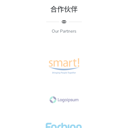
合作伙伴
Our Partners